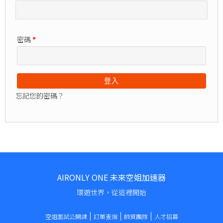
密碼
*
登入
忘記您的密碼？
AIRONLY ONE 未來空姐加速器
環遊世界，從這裡開始
空姐面試公開課
訂單查詢
師資團隊
人才招募