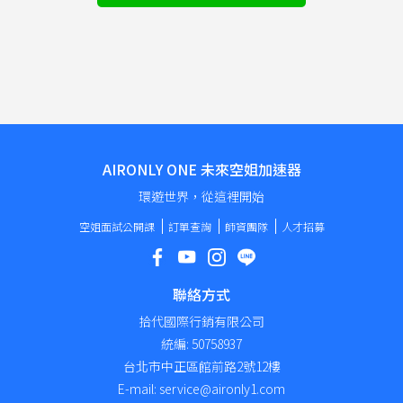
AIRONLY ONE 未來空姐加速器
環遊世界，從這裡開始
空姐面試公開課
訂單查詢
師資團隊
人才招募
聯絡方式
拾代國際行銷有限公司
統編: 50758937
台北市中正區館前路2號12樓
E-mail: service@aironly1.com