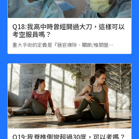
Q18:我高中時曾經開過大刀，這樣可以
考空服員嗎？
重大手術的定義是『器官摘除、關節/椎間盤…
Q19:我脊椎側彎超過30度，可以考嗎？