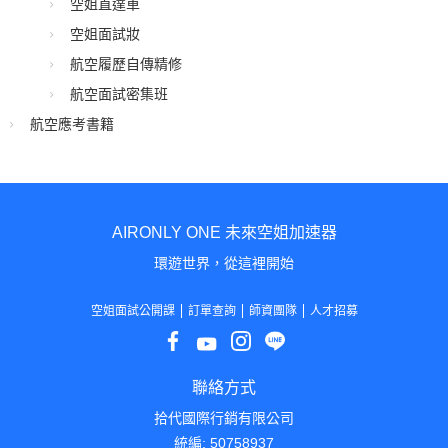
空姐直達車
空姐面試妝
航空履歷自傳精修
航空面試密集班
航空應考書籍
AIRONLY ONE 未來空姐加速器
環遊世界，從這裡開始
空姐面試公開課
訂單查詢
師資團隊
人才招募
聯絡方式
拾代國際行銷有限公司
統編: 50758937