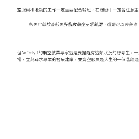
空服員和地勤的工作一定需要配合輪班，在體檢中一定會注意重
如果目前檢查結果
肝指數都在正常範圍
，還是可以去報考
但AirOnly 1的航空就業專家還是要提醒有這類狀況的應考
常，立刻尋求專業的醫療建議，並竟空服員是人生的一個階段過