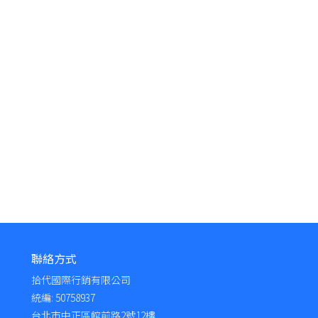
聯絡方式
拾代國際行銷有限公司
統編: 50758937
台北市中正區館前路2號12樓