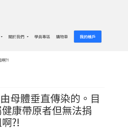
關於我們
學員專區
購物車
我的帳戶
啊?!
是經由母體垂直傳染的。目
屬健康帶原者但無法捐
啊?!