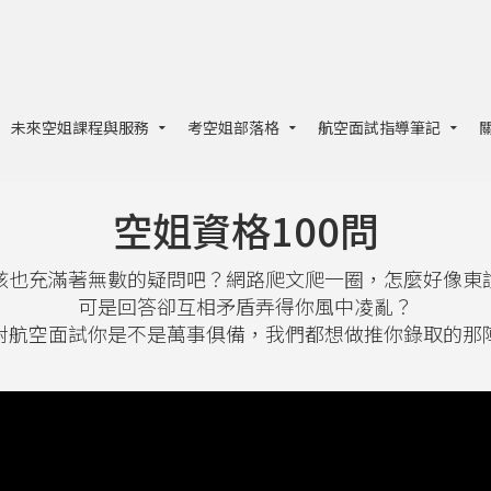
未來空姐課程與服務
考空姐部落格
航空面試指導筆記
空姐資格100問
該也充滿著無數的疑問吧？網路爬文爬一圈，怎麼好像東
可是回答卻互相矛盾弄得你風中凌亂？
對航空面試你是不是萬事俱備，我們都想做推你錄取的那