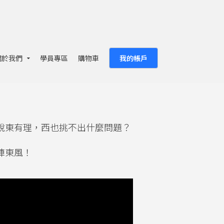
關於我們
學員專區
購物車
我的帳戶
說東有理，西也挑不出什麼問題？
陣東風！