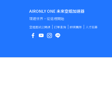
AIRONLY ONE 未來空姐加速器
環遊世界，從這裡開始
空姐面試公開課
訂單查詢
師資團隊
人才招募