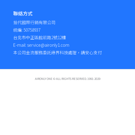
聯絡方式
拾代國際行銷有限公司
統編: 50758937
台北市中正區館前路2號12樓
E-mail: service@aironly1.com
本公司金流服務委託綠界科技處理，請安心支付
AIRONLY ONE © ALL RIGHTS RESERVED. 1991-2029