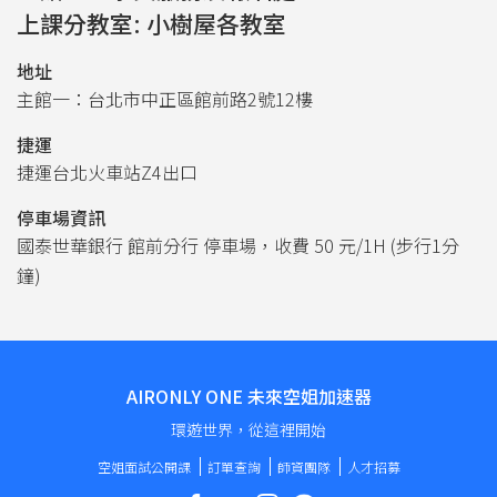
上課分教室: 小樹屋各教室
地址
主館一：台北市中正區館前路2號12樓
捷運
捷運台北火車站Z4出口
停車場資訊
國泰世華銀行 館前分行 停車場，收費 50 元/1H (步行1分
鐘)
AIRONLY ONE 未來空姐加速器
環遊世界，從這裡開始
空姐面試公開課
訂單查詢
師資團隊
人才招募