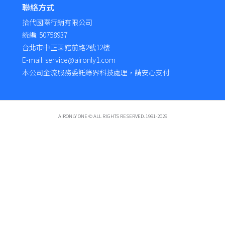
聯絡方式
拾代國際行銷有限公司
統編: 50758937
台北市中正區館前路2號12樓
E-mail: service@aironly1.com
本公司金流服務委託綠界科技處理，請安心支付
AIRONLY ONE © ALL RIGHTS RESERVED. 1991-2029