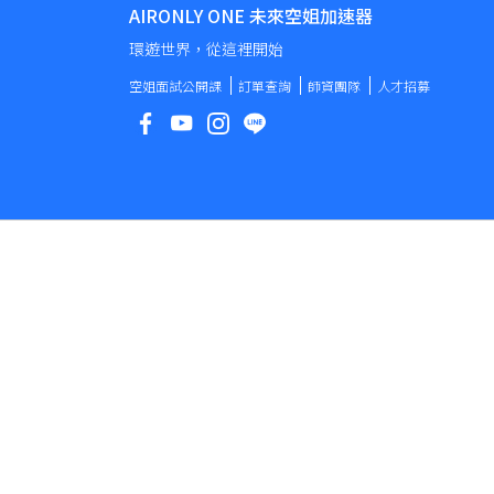
AIRONLY ONE 未來空姐加速器
環遊世界，從這裡開始
空姐面試公開課
訂單查詢
師資團隊
人才招募