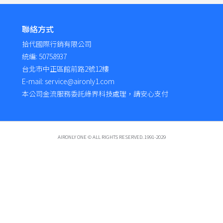
聯絡方式
拾代國際行銷有限公司
統編: 50758937
台北市中正區館前路2號12樓
E-mail: service@aironly1.com
本公司金流服務委託綠界科技處理，請安心支付
AIRONLY ONE © ALL RIGHTS RESERVED. 1991-2029