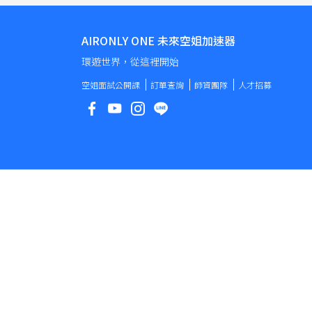
AIRONLY ONE 未來空姐加速器
環遊世界，從這裡開始
空姐面試公開課
訂單查詢
師資團隊
人才招募