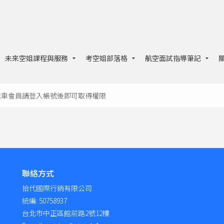
未來空姐課程與服務
考空姐部落格
航空面試指導筆記
達車會員請登入帳號後即可取得權限
聯絡方式
拾代國際行銷有限公司
統編: 50758937
台北市中正區館前路2號12樓