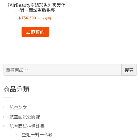
《AirBeauty空姐形象》客製化
一對一面試彩妝指導
NT$
6,500
2 小時
立即預約
搜
搜尋
尋:
商品分類
航空英文
航空面試公開課
航空面試指導計畫
空姐一對一私教