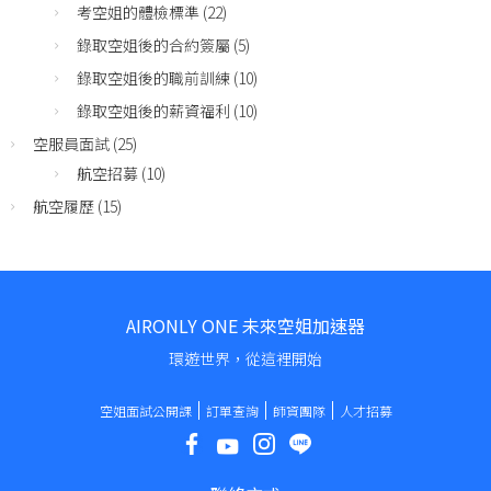
考空姐的體檢標準
(22)
錄取空姐後的合約簽屬
(5)
錄取空姐後的職前訓練
(10)
錄取空姐後的薪資福利
(10)
空服員面試
(25)
航空招募
(10)
航空履歷
(15)
AIRONLY ONE 未來空姐加速器
環遊世界，從這裡開始
空姐面試公開課
訂單查詢
師資團隊
人才招募