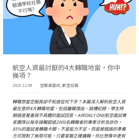
航空人資最討厭的4大轉職地雷，你中
幾項？
2025-12-09
空服員面試
,
航空招募
轉職想當空服員卻不知道從何下手？本篇深入解析航空人資
最在意的4大轉職地雷，包括離職理由、跳槽紀錄、學生時
期過度著墨與不具體的面試回答。AIRONLY ONE航空面試專
家團隊以每年接觸超過2000名轉職者的專業分析告訴你，
85%的面試者轉職卡關，不是能力不足，而是被錯誤的準備
方式限制了無限可能，只要掌握正確邏輯，你比想像中更有