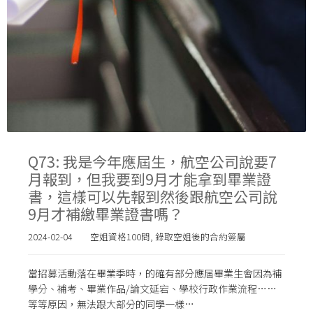
Q73: 我是今年應屆生，航空公司說要7
月報到，但我要到9月才能拿到畢業證
書，這樣可以先報到然後跟航空公司說
9月才補繳畢業證書嗎？
2024-02-04
空姐資格100問
,
錄取空姐後的合約簽屬
當招募活動落在畢業季時，的確有部分應屆畢業生會因為補
學分、補考、畢業作品/論文延宕、學校行政作業流程……
等等原因，無法跟大部分的同學一樣…