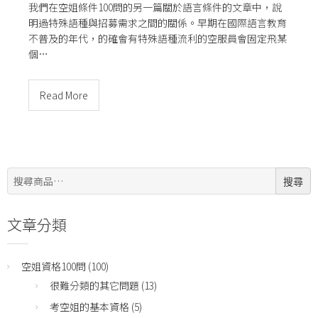
我們在空姐條件100問的另一篇關於語言條件的文章中，說
明過特殊語種與招募需求之間的關係。早期在國際語言教育
不普及的年代，的確會有特殊語種流利的空服員會固定飛某
個…
Read More
搜
搜尋
尋:
文章分類
空姐資格100問
(100)
很難分類的其它問題
(13)
考空姐的基本資格
(5)