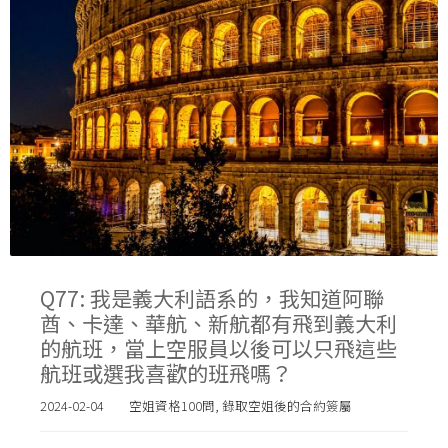
Q77: 我是義大利語系的，我知道阿聯
酋、卡達、華航、新航都有飛到義大利
的航班，當上空服員以後可以只飛這些
航班或選我喜歡的班飛嗎？
2024-02-04
空姐資格100問
,
錄取空姐後的合約簽屬