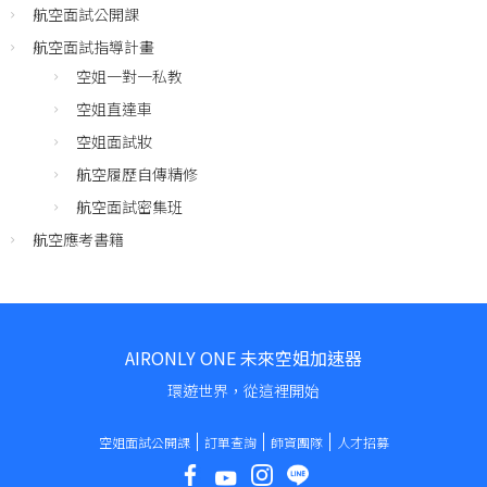
航空面試公開課
航空面試指導計畫
空姐一對一私教
空姐直達車
空姐面試妝
航空履歷自傳精修
航空面試密集班
航空應考書籍
AIRONLY ONE 未來空姐加速器
環遊世界，從這裡開始
空姐面試公開課
訂單查詢
師資團隊
人才招募