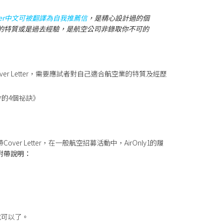
Letter中文可被翻譯為自我推薦信
，是精心設計過的個
的特質或是過去經驗，是航空公司非錄取你不可的
ver Letter，需要應試者對自己適合航空業的特質及經歷
會的4個祕訣》
ver Letter，在一般航空招募活動中，AirOnly1的履
r附帶說明：
就可以了。