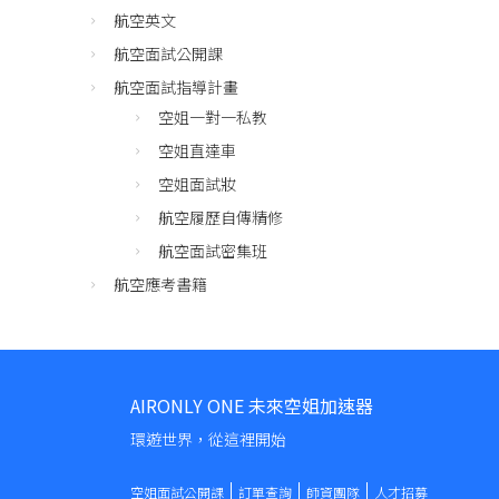
航空英文
航空面試公開課
航空面試指導計畫
空姐一對一私教
空姐直達車
空姐面試妝
航空履歷自傳精修
航空面試密集班
航空應考書籍
AIRONLY ONE 未來空姐加速器
環遊世界，從這裡開始
空姐面試公開課
訂單查詢
師資團隊
人才招募