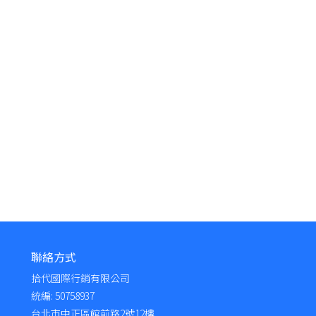
聯絡方式
拾代國際行銷有限公司
統編: 50758937
台北市中正區館前路2號12樓