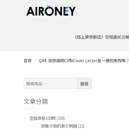
《搭上夢想航班》空姐面試公
首頁
Q44: 我想請問CV和Cover Letter是一樣的
搜
搜尋
尋:
文章分類
空姐資格100問
(100)
很難分類的其它問題
(13)