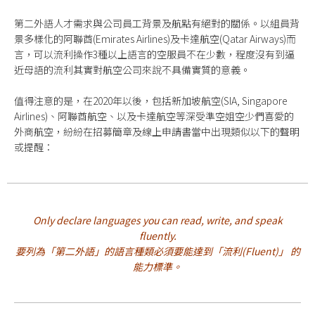
第二外語人才需求與公司員工背景及航點有絕對的關係。以組員背
景多樣化的阿聯酋(Emirates Airlines)及卡達航空(Qatar Airways)而
言，可以流利操作3種以上語言的空服員不在少數，程度沒有到逼
近母語的流利其實對航空公司來說不具備實質的意義。
值得注意的是，在2020年以後，包括新加坡航空(SIA, Singapore
Airlines)、阿聯酋航空、以及卡達航空等深受準空姐空少們喜愛的
外商航空，紛紛在招募簡章及線上申請書當中出現類似以下的聲明
或提醒：
Only declare languages you can read, write, and speak
fluently.
要列為「第二外語」的語言種類必須要能達到「流利(Fluent)」 的
能力標準。