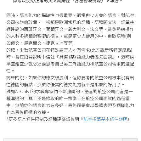
你可以使用正確的英文詞彙在「各種醫療情境」下溝通。
同時，語言能力的
稀缺性
也很重要，通常愈少人會的語言，對航空
公司來說愈珍貴，一樣都是歐洲常見的語種，語種間文法、詞彙共
通性高的西班牙文、葡萄牙文、義大利文、法文等，能夠熟練操作
的人數多過相對艱澀的德文，或是更少人使用的中、東歐語種(例
如俄文、烏克蘭文、捷克文…等等)
的確，少數航空公司在特殊語言人才有需求(比方說新增特定航點)
時，會在招募說明中備註『具備 (某) 語能力者優先面談』，這時候
準空姐空少就必須要思考自己第二外語能力和航空公司需求的
適配
性
。
簡單的說，如果你的德文很流利，但你要考的航空公司根本沒有飛
往德國的航點，那麼你優異的德文能力就不是那麼的好用了。
誠如AirOnly1的求職專家們不斷強調的，語言對航空公司而言是一
種溝通的工具，不是錄取的唯一標準，在航空公司面試的過程當
中，無論你的語言能力有多好，最終還是會以整體表現及適職能力
作為最後篩選的依據。
*更多語言條件限制及語種建議請參閱『
航空招募基本條件說明
』