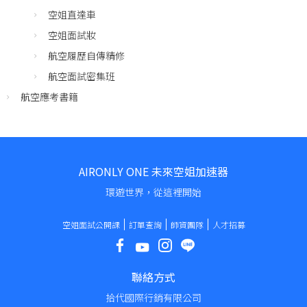
空姐直達車
空姐面試妝
航空履歷自傳精修
航空面試密集班
航空應考書籍
AIRONLY ONE 未來空姐加速器
環遊世界，從這裡開始
空姐面試公開課
訂單查詢
師資團隊
人才招募
聯絡方式
拾代國際行銷有限公司