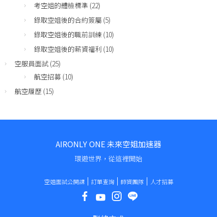
考空姐的體檢標準
(22)
錄取空姐後的合約簽屬
(5)
錄取空姐後的職前訓練
(10)
錄取空姐後的薪資福利
(10)
空服員面試
(25)
航空招募
(10)
航空履歷
(15)
AIRONLY ONE 未來空姐加速器
環遊世界，從這裡開始
空姐面試公開課
訂單查詢
師資團隊
人才招募