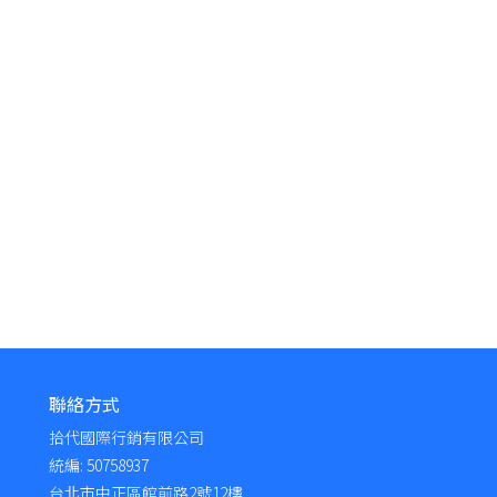
聯絡方式
拾代國際行銷有限公司
統編: 50758937
台北市中正區館前路2號12樓