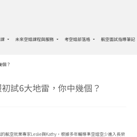
開課
未來空姐課程與服務
考空姐部落格
航空面試指導筆記
幾個？
服初試6大地雷，你中幾個？
 1的航空就業專家Leslie與Kathy，根據多年輔導準空姐空少進入長榮