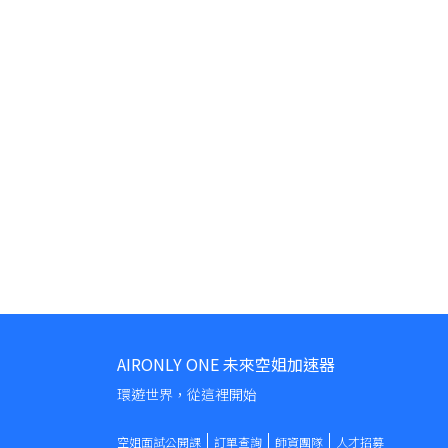
AIRONLY ONE 未來空姐加速器
環遊世界，從這裡開始
空姐面試公開課
訂單查詢
師資團隊
人才招募