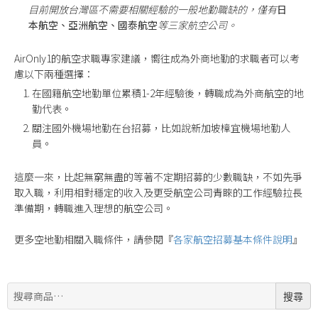
目前開放台灣區不需要相關經驗的一般地勤職缺的，僅有
日
本航空、亞洲航空、國泰航空
等三家航空公司。
AirOnly1的航空求職專家建議，嚮往成為外商地勤的求職者可以考
慮以下兩種選擇：
在國籍航空地勤單位累積1-2年經驗後，轉職成為外商航空的地
勤代表。
關注國外機場地勤在台招募，比如說新加坡樟宜機場地勤人
員。
這麼一來，比起無窮無盡的等著不定期招募的少數職缺，不如先爭
取入職，利用相對穩定的收入及更受航空公司青睞的工作經驗拉長
準備期，轉職進入理想的航空公司。
更多空地勤相關入職條件，請參閱『
各家航空招募基本條件說明
』
搜
搜尋
尋: