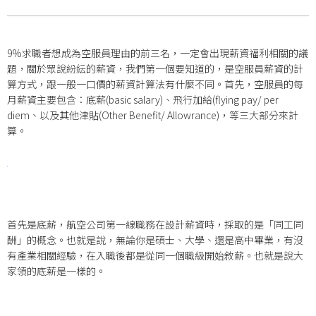
9%求職者想成為空服員理由的前三名，一定會出現薪資福利相關的議
題，關於眾說紛紜的薪資，我們第一個要知道的，是空服員薪資的計
算方式，跟一般一口價的薪資計算法有什麼不同。首先，空服員的每
月薪資主要包含：底薪(basic salary)、飛行加給(flying pay/ per
diem、以及其他津貼(Other Benefit/ Allowrance)，等三大部分來計
算。
首先是底薪，航空公司第一線職務在設計薪資時，採取的是「同工同
酬」的概念。也就是說，無論你是碩士、大學、還是高中畢業，有沒
有產業相關經驗，在入職後都是從同一個職級開始敘薪。也就是說大
家領的底薪是一樣的。