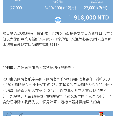
離目標的100萬還有一點距離，外站吃東西還是要從日支費裡自己付；
但以大學剛畢業的新鮮人來說，扣除房租、交通等必要開銷，這筆薪
水還是有餘裕可以做簡單理財規劃。
我們再來用外商空服員的薪資結構來算看看。
以中東的阿聯酋航空為例，阿聯酋新進空服員的底薪為(迪拉姆) AED
4,430，飛時給付每小時AED 63.75，阿聯酋的平均飛時大約在90小時，
平均每月薪資大約落在AED 10,170，過夜津貼數字太零頭我們先不
計，外站領的吃飯錢(餐食津貼)直接當地就吃飯付掉了我們也不計，年
度分紅浮動，我們先以一個月計算，這樣年薪計算結果大約為：