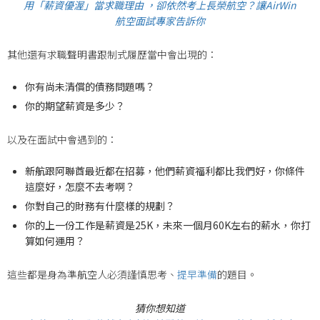
用「薪資優渥」當求職理由 ，卻依然考上長榮航空？讓AirWin
航空面試專家告訴你
其他還有求職聲明書跟制式履歷當中會出現的：
你有尚未清償的債務問題嗎？
你的期望薪資是多少？
以及在面試中會遇到的：
新航跟阿聯酋最近都在招募，他們薪資福利都比我們好，你條件
這麼好，怎麼不去考啊？
你對自己的財務有什麼樣的規劃？
你的上一份工作是薪資是25K，未來一個月60K左右的薪水，你打
算如何運用？
這些都是身為準航空人必須謹慎思考、
提早準備
的題目。
猜你想知道