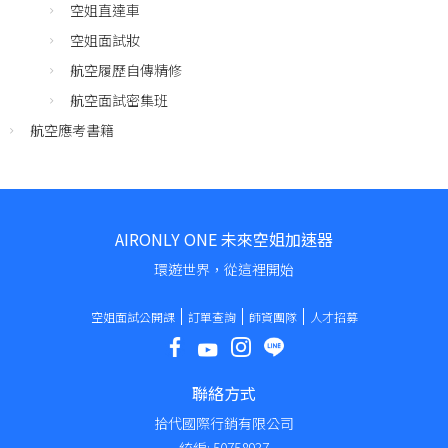
空姐直達車
空姐面試妝
航空履歷自傳精修
航空面試密集班
航空應考書籍
AIRONLY ONE 未來空姐加速器
環遊世界，從這裡開始
空姐面試公開課
訂單查詢
師資團隊
人才招募
聯絡方式
拾代國際行銷有限公司