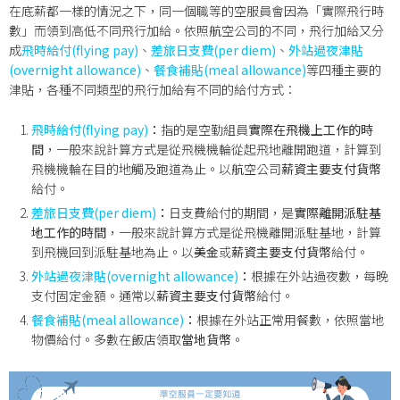
在底薪都一樣的情況之下，同一個職等的空服員會因為「實際飛行時
數」而領到高低不同飛行加給。依照航空公司的不同，飛行加給又分
成
飛時給付(flying pay)
、
差旅日支費(per diem)
、
外站過夜津貼
(overnight allowance)
、
餐食補貼(meal allowance)
等四種主要的
津貼，各種不同類型的飛行加給有不同的給付方式：
飛時給付(flying pay)
：
指的是空勤組員
實際在飛機上工作的時
間
，一般來說計算方式是從飛機機輪從起飛地離開跑道，計算到
飛機機輪在目的地觸及跑道為止。以航空公司
薪資主要支付貨幣
給付。
差旅日支費(per diem)
：
日支費給付的期間，是
實際離開派駐基
地工作的時間
，一般來說計算方式是從飛機離開派駐基地，計算
到飛機回到派駐基地為止。以
美金
或
薪資主要支付貨幣
給付。
外站過夜津貼(overnight allowance)
：
根據在外站過夜數，每晚
支付固定金額。通常以
薪資主要支付貨幣
給付。
餐食補貼(meal allowance)
：
根據在外站正常用餐數，依照當地
物價給付。多數在飯店領取
當地貨幣
。