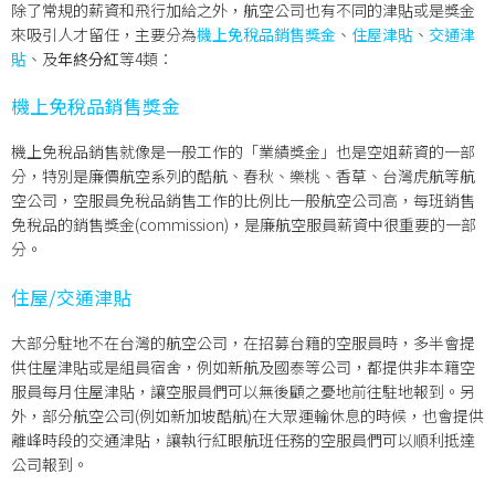
除了常規的薪資和飛行加給之外，航空公司也有不同的津貼或是獎金
來吸引人才留任，主要分為
機上免稅品銷售獎金
、
住屋津貼
、
交通津
貼
、及
年終分紅
等4類：
機上免稅品銷售獎金
機上免稅品銷售就像是一般工作的「業績獎金」也是空姐薪資的一部
分，特別是廉價航空系列的酷航、春秋、樂桃、香草、台灣虎航等航
空公司，空服員免稅品銷售工作的比例比一般航空公司高，每班銷售
免稅品的銷售獎金(commission)，是廉航空服員薪資中很重要的一部
分。
住屋/交通津貼
大部分駐地不在台灣的航空公司，在招募台籍的空服員時，多半會提
供住屋津貼或是組員宿舍，例如新航及國泰等公司，都提供非本籍空
服員每月住屋津貼，讓空服員們可以無後顧之憂地前往駐地報到。另
外，部分航空公司(例如新加坡酷航)在大眾運輸休息的時候，也會提供
離峰時段的交通津貼，讓執行紅眼航班任務的空服員們可以順利抵達
公司報到。