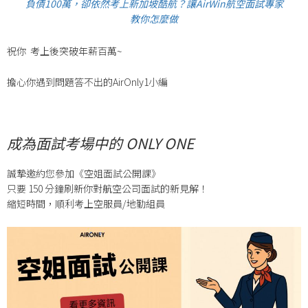
負債100萬，卻依然考上新加坡酷航？讓AirWin航空面試專家
教你怎麼做
祝你 考上後突破年薪百萬~
擔心你遇到問題答不出的AirOnly1小編
成為面試考場中的 ONLY ONE
誠摯邀約您參加《空姐面試公開課》
只要 150 分鐘刷新你對航空公司面試的新見解！
縮短時間，順利考上空服員/地勤組員