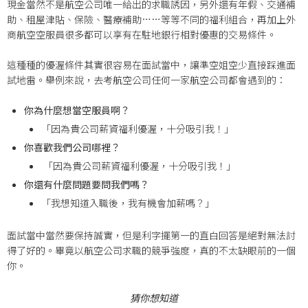
現金當然不是航空公司唯一給出的求職誘因，另外還有年假、交通補
助、租屋津貼、保險、醫療補助……等等不同的福利組合，再加上外
商航空空服員很多都可以享有在駐地銀行相對優惠的交易條件。
這種種的優渥條件其實很容易在面試當中，讓準空姐空少直接踩進面
試地雷。舉例來說，去考航空公司任何一家航空公司都會遇到的：
你為什麼想當空服員啊？
「
因為貴公司薪資福利優渥，十分吸引我！
」
你喜歡我們公司哪裡？
「
因為貴公司薪資福利優渥，十分吸引我！
」
你還有什麼問題要問我們嗎？
「
我想知道入職後，我有機會加薪嗎？
」
面試當中當然要保持誠實，但是利字擺第一的直白回答是絕對無法討
得了好的。畢竟以航空公司求職的競爭強度，真的不太缺眼前的一個
你。
猜你想知道