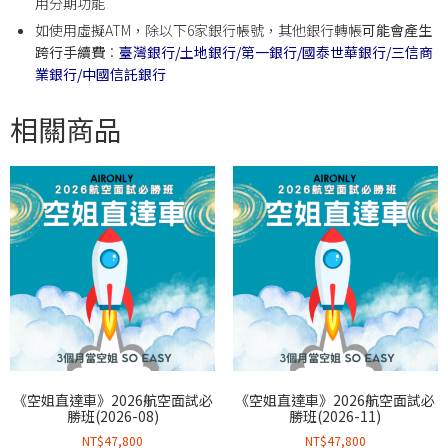
用分期功能
如使用虛擬ATM，除以下6家銀行帳號，其他銀行轉帳
可能會產生
跨行手續費
：
臺灣銀行/
土地銀行/
第一銀行/
國泰世華銀行/
三信商
業銀行/
中國信託銀行
相關商品
《空姐直達車》2026航空面試必
《空姐直達車》2026航空面試必
勝班(2026-08)
勝班(2026-11)
NT$
47,800
NT$
47,800