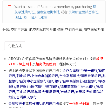
Want a discount? Become a member by purchasing
華
航急速衝刺班
,
國泰急速衝刺班
或者
長榮航空面試密集班
(線上+線下個人化服務)
.
分類:
空姐直達車
,
航空面試指導計畫
標籤:
空姐直達車
,
航空面試準備
付款方式
AIRONLY ONE官網所有商品皆透過綠界金流完成支付，提供
虛擬
ATM
、
線上刷卡
及
超商代碼繳費
三種付款方式
線上刷卡支援以下26家銀行信用卡：
合作金庫銀行/
第一銀行/
華南
銀行/
彰化銀行/
上海商業儲蓄銀行/
台北富邦銀行/
國泰世華銀行/
兆
豐銀行/
台灣中小企業銀行/
渣打銀行/
台中商業銀行/
匯豐銀行/
華泰
銀行/
新光銀行/
陽信銀行/
聯邦銀行/
遠東商業
銀行/
元大銀行/
永豐
銀行/
玉山銀行/
凱基銀行/
星展銀行/
台新銀行/
安泰銀行/
中國信託
銀行/
台灣樂天銀行
金融簽帳卡
或
無分期功能的信用卡
僅接受
一次刷卡付清
，無法使