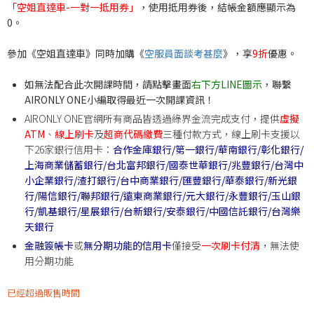
「空姐直達車-一對一抵用券」
，使用抵用券後，結帳金額應顯示為
0。
參加《空姐直達車》同時加購《
空服員面談考甚麼
》，享
9折
優惠。
如無法配合此次開課時間，請點擊畫面
右下方LINE圖示
，聯繫
AIRONLY ONE小編取得最近一次開課資訊！
AIRONLY ONE官網所有商品皆透過綠界金流完成支付，提供
虛擬
ATM
、
線上刷卡
及
超商代碼繳費
三種付款方式，線上刷卡支援以
下26家銀行信用卡：
合作金庫銀行/
第一銀行/
華南銀行/
彰化銀行/
上海商業儲蓄銀行/
台北富邦銀行/
國泰世華銀行/
兆豐銀行/
台灣中
小企業銀行/
渣打銀行/
台中商業銀行/
匯豐銀行/
華泰銀行/
新光銀
行/
陽信銀行/
聯邦銀行/
遠東商業銀行/
元大銀行/
永豐銀行/
玉山銀
行/
凱基銀行/
星展銀行/
台新銀行/
安泰銀行/
中國信託銀行/
台灣樂
天銀行
金融簽帳卡
或
無分期功能的信用卡
僅接受
一次刷卡付清
，無法使
用分期功能
已經超過販售時間