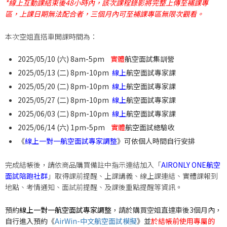
*線上互動課結束後48小時內，該次課程錄影將完整上傳至補課專
區，上課日期無法配合者，三個月內可至補課專區無限次觀看。
本次空姐直搭車開課時間為：
2025/05/10 (六) 8am-5pm
實體
航空面試集訓營
2025/05/13 (二
) 8pm-10pm
線上
航空面試專家課
2025/05/20 (二) 8pm-10pm
線上
航空面試專家課
2025/05/27 (二) 8pm-10pm
線上
航空面試專家課
2025/06/03 (二) 8pm-10pm
線上
航空面試專家課
2025/06/14 (六) 1pm-5pm
實體
航空面試總驗收
《
線上一對一航空面試專家調整
》可依個人時間自行安排
完成結帳後，請依商品購買備註中指示連結加入「
AIRONLY ONE航空
面試陪跑社群
」取得課前提醒、上課講義、線上課連結、實體課報到
地點、考情通知、面試前提醒、及課後重點提醒等資訊。
預約
線上一對一航空面試專家調整
，請於購買空姐直達車後3個月內，
自行進入預約《
AirWin-中文航空面試模擬
》並
於結帳前使用專屬的