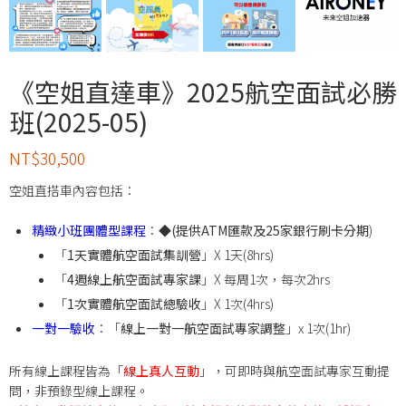
《空姐直達車》2025航空面試必勝
班(2025-05)
NT$
30,500
空姐直搭車內容包括：
精緻小班團體型課程
：◆
(提供ATM匯款及25家銀行刷卡分期
)
「
1天實體航空面試集訓營
」X 1天(8hrs)
「
4週線上航空面試專家課
」X 每周1次，每次2hrs
「
1次實體航空面試總驗收
」X 1次(4hrs)
一對一驗收
：「
線上一對一航空面試專家調整
」x 1次(1hr)
所有線上課程皆為「
線上真人互動
」，可即時與航空面試專家互動提
問，
非預錄型線上課程
。