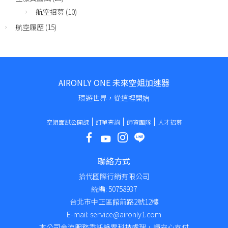
航空招募
(10)
航空履歷
(15)
AIRONLY ONE 未來空姐加速器
環遊世界，從這裡開始
空姐面試公開課
訂單查詢
師資團隊
人才招募
聯絡方式
拾代國際行銷有限公司
統編: 50758937
台北市中正區館前路2號12樓
E-mail: service@aironly1.com
本公司金流服務委託綠界科技處理，請安心支付