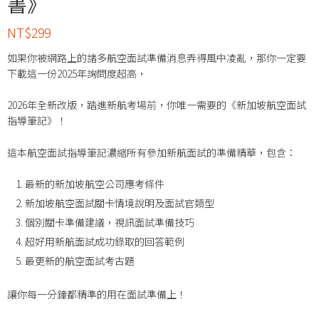
書》
NT$
299
如果你被網路上的諸多航空面試準備消息弄得風中凌亂，那你一定要
下載這一份2025年詢問度超高，
2026年全新改版，踏進新航考場前，你唯一需要的《新加坡航空面試
指導筆記》！
這本航空面試指導筆記濃縮所有參加新航面試的準備精華，包含：
最新的新加坡航空公司應考條件
新加坡航空面試關卡情境說明及面試官類型
個別關卡準備建議，視訊面試準備技巧
超好用新航面試成功錄取的回答範例
最更新的航空面試考古題
讓你每一分鐘都精準的用在面試準備上！