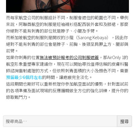
而每家航空公司的制服設計不同，制服會遮住的範圍也不同。舉例
來說，阿聯酋航空的制服是短袖襯衫搭配西裝外套和及膝裙，那麼
你絕對不能有刺青的部位就是脖子、小腿及手臂。
而新加坡航空的制服則是開衩的沙龍（Sarong Kebaya），因此你
絕對不能有刺青的部位會是脖子、前胸、後頸至肩胛上方、腿部與
前臂。
如果你刺青的位置
無法被預計報考的公司制服遮蓋
，那AirOnly 1的
航空形象重塑專家建議你，現在可以開始尋找值得信賴的皮膚科醫
師諮詢雷射處理的方式，但依照刺青面積的大小及顏色不同，需要
預留最少6個月左右
的時間，讓疤痕完全淡化。
這段期間也剛好可以重新梳理你參加航空面試的優勢，針對面試前
的各項準備及面試現場的反應邏輯做全方位的強化訓練，提升你的
錄取戰鬥力。
搜
搜尋
尋: