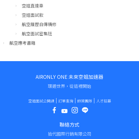
空姐直達車
空姐面試妝
航空履歷自傳精修
航空面試密集班
航空應考書籍
AIRONLY ONE 未來空姐加速器
環遊世界，從這裡開始
空姐面試公開課
訂單查詢
師資團隊
人才招募
聯絡方式
拾代國際行銷有限公司