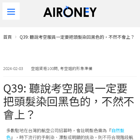
首頁
Q39: 聽說考空服員一定要把頭髮染回黑色的，不然不會上？
2024-02-03
空姐資格100問
,
考空姐的形象準備
Q39: 聽說考空服員一定要
把頭髮染回黑色的，不然不
會上？
多數駐地在台灣的航空公司招募時，會註明髮色需為『
自然髮
色
』，時下流行的
手刷染
、
漂髮
或
明顯的挑染
，則不符合現階段航