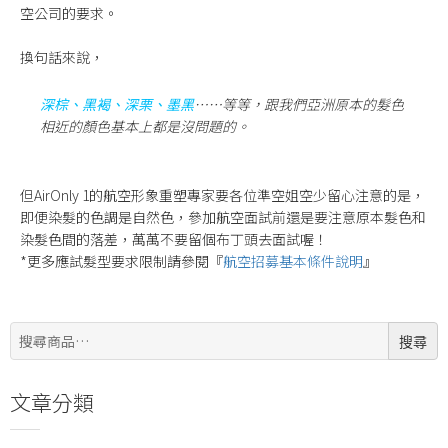
空公司的要求。
換句話來說，
深棕、黑褐、深栗、墨黑
……等等，跟我們亞洲原本的髮色
相近的顏色基本上都是沒問題的。
但AirOnly 1的航空形象重塑專家要各位準空姐空少留心注意的是，
即便染髮的色調是自然色，參加航空面試前還是要注意原本髮色和
染髮色間的落差，萬萬不要留個布丁頭去面試喔！
*更多應試髮型要求限制請參閱『
航空招募基本條件說明
』
搜
搜尋
尋:
文章分類