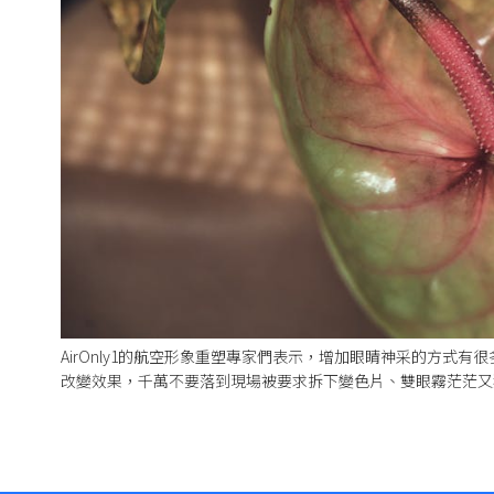
AirOnly1的航空形象重塑專家們表示，增加眼睛神采的方式有很
改變效果，千萬不要落到現場被要求拆下變色片、雙眼霧茫茫又