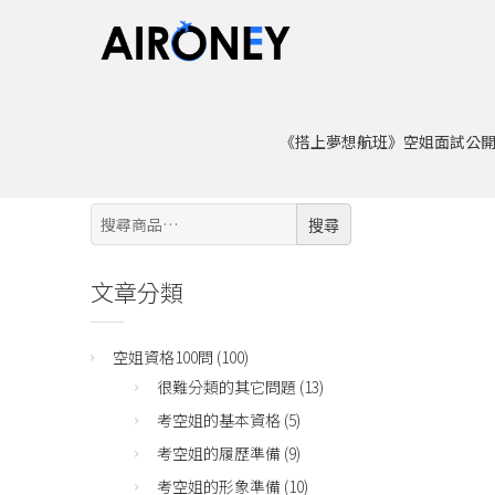
首頁
Q40: 我覺得我的眼睛不夠有神，可不可以帶放大
《搭上夢想航班》空姐面試公
搜
搜尋
尋:
文章分類
空姐資格100問
(100)
很難分類的其它問題
(13)
考空姐的基本資格
(5)
考空姐的履歷準備
(9)
考空姐的形象準備
(10)