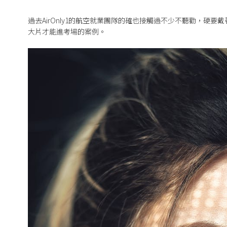
過去AirOnly1的航空就業團隊的確也接觸過不少不聽勸，硬
大片才能進考場的案例。