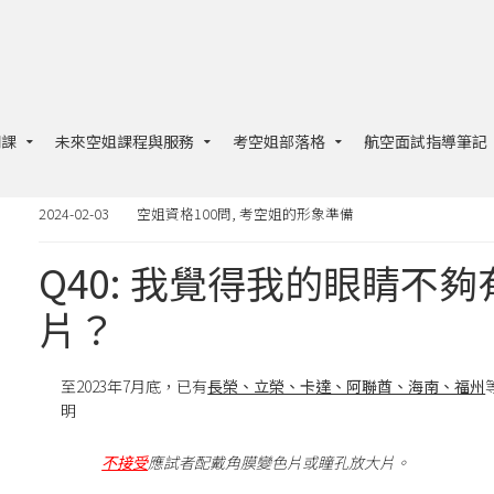
片？
開課
未來空姐課程與服務
考空姐部落格
航空面試指導筆記
2024-02-03
空姐資格100問
,
考空姐的形象準備
Q40: 我覺得我的眼睛不
片？
至2023年7月底，已有
長榮、立榮、卡達、阿聯酋、海南、福州
明
不接受
應試者配戴
角膜變色片
或
瞳孔放大片
。