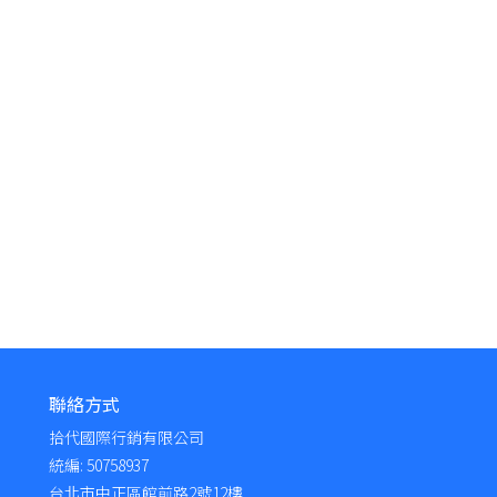
聯絡方式
拾代國際行銷有限公司
統編: 50758937
台北市中正區館前路2號12樓