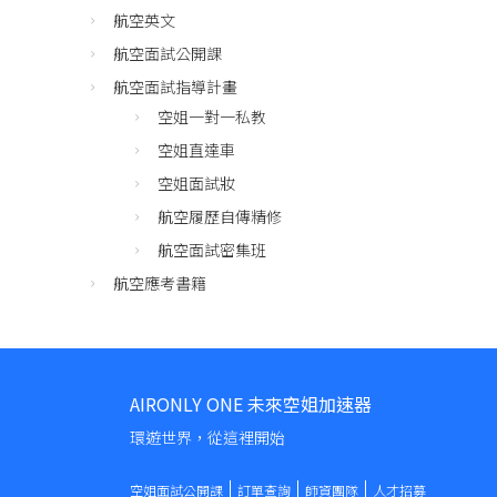
航空英文
航空面試公開課
航空面試指導計畫
空姐一對一私教
空姐直達車
空姐面試妝
航空履歷自傳精修
航空面試密集班
航空應考書籍
AIRONLY ONE 未來空姐加速器
環遊世界，從這裡開始
空姐面試公開課
訂單查詢
師資團隊
人才招募