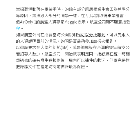
當招募活動落在畢業季時，的確有部分應屆畢業生會因為補學分
等原因，無法跟大部分的同學一樣，在7月以前取得畢業證書。
但AirOnly 1的航空人資專家Maggie表示，航空公司願不
程
。
如果航空公司在招募當時公開說明是
可以分批報到
，可以先跟人
的人資說明目前的情況，詢問是否能夠參加該梯次報到。
以學歷要求在大學的新航(SIA)、或是總部設在台灣的幾家航
若招募人數少，航空公司一開始就表明是
同一批必須在統一時間
然過去的確有發生過報到後一周內可以補件的狀況，但畢竟是極
把應繳文件在指定時間前備齊最為保險。