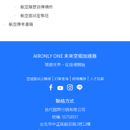
航空履歷自傳精修
航空面試密集班
航空應考書籍
AIRONLY ONE 未來空姐加速器
環遊世界，從這裡開始
空姐面試公開課
訂單查詢
師資團隊
人才招募
聯絡方式
拾代國際行銷有限公司
統編: 50758937
台北市中正區館前路2號12樓