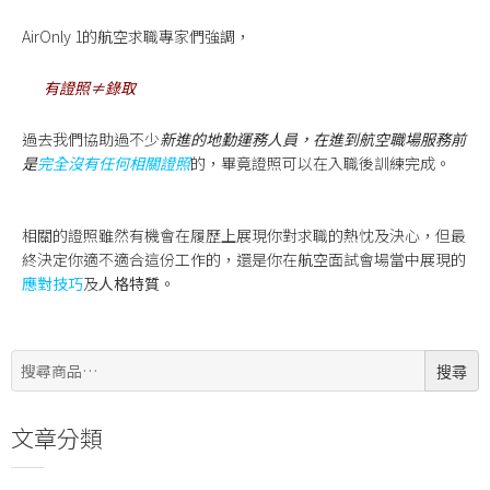
AirOnly 1的航空求職專家們強調，
有證照≠錄取
過去我們協助過不少
新進的地勤運務人員，在進到航空職場服務前
是
完全沒有任何相關證照
的，畢竟證照可以在入職後訓練完成。
相關的證照雖然有機會在履歷上展現你對求職的熱忱及決心，但最
終決定你適不適合這份工作的，還是你在航空面試會場當中展現的
應對技巧
及
人格特質
。
搜
搜尋
尋:
文章分類