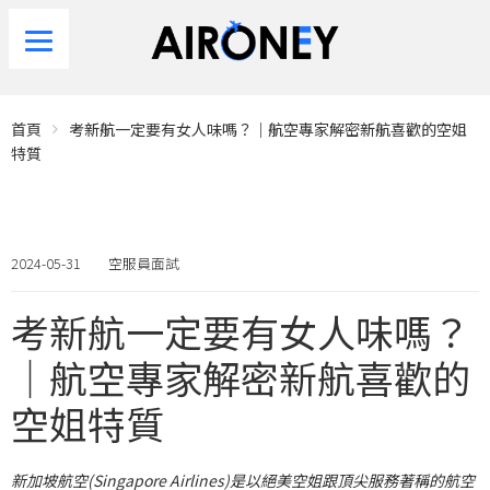
首頁
考新航一定要有女人味嗎？｜航空專家解密新航喜歡的空姐
特質
2024-05-31
空服員面試
考新航一定要有女人味嗎？
｜航空專家解密新航喜歡的
空姐特質
新加坡航空(Singapore Airlines)是以絕美空姐跟頂尖服務著稱的航空