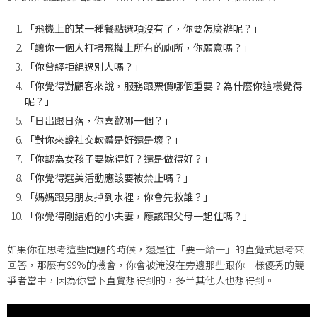
「飛機上的某一種餐點選項沒有了，你要怎麼辦呢？」
「讓你一個人打掃飛機上所有的廁所，你願意嗎？」
「你曾經拒絕過別人嗎？」
「你覺得對顧客來說，服務跟票價哪個重要？為什麼你這樣覺得
呢？」
「日出跟日落，你喜歡哪一個？」
「對你來說社交軟體是好還是壞？」
「你認為女孩子要嫁得好？還是做得好？」
「你覺得選美活動應該要被禁止嗎？」
「媽媽跟男朋友掉到水裡，你會先救誰？」
「你覺得剛結婚的小夫妻，應該跟父母一起住嗎？」
如果你在思考這些問題的時候，還是往「要一給一」的直覺式思考來
回答，那麼有99%的機會，你會被淹沒在旁邊那些跟你一樣優秀的競
爭者當中，因為你當下直覺想得到的，多半其他人也想得到。