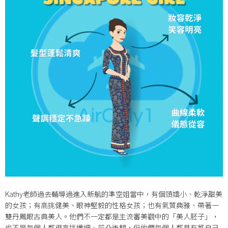
Kathy老師過去輔導過進入新航的準空姐當中，有個頭嬌小、乾淨甜美
的女孩；有高挑健美、眼神堅毅的性格女孩；也有氣質典雅、帶著一
雙丹鳳眼古典美人。他們不一定都是主流審美觀中的「美人胚子」，
也不是每個人都很高挑纖細、前凸後翹，但他們每個人都具有將自己