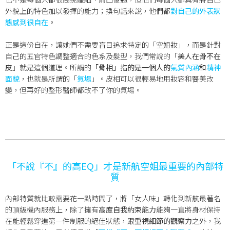
外貌上的特色加以發揮的能力；換句話來說，他們都
對自己的外表狀
態感到很自在
。
正是這份自在，讓她們不需要盲目追求特定的「空姐妝」，而是針對
自己的五官特色調整適合的色系及髮型，我們常說的「
美人在骨不在
皮
」就是這個道理。所謂的
「骨相」指的是一個人的
氣質內涵
和
精神
面貌
，也就是所謂的「
氣場
」。皮相可以很輕易地用妝容和醫美改
變，但再好的整形醫師都改不了你的氣場。
「不說『不』的高EQ」才是
新航空姐最重要的內部特
質
內部特質就比較需要花一點時間了，將「女人味」轉化到新航最著名
的頂級機內服務上，除了擁有
高度自我約束能力
能夠一直將身材保持
在能輕鬆穿進第一件制服的絕佳狀態，跟
重視細節的觀察力
之外，我