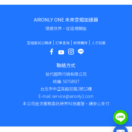
AIRONLY ONE 未來空姐加速器
環遊世界，從這裡開始
空姐面試公開課
訂單查詢
師資團隊
人才招募
聯絡方式
拾代國際行銷有限公司
統編: 50758937
台北市中正區館前路2號12樓
E-mail: service@aironly1.com
本公司金流服務委託綠界科技處理，請安心支付