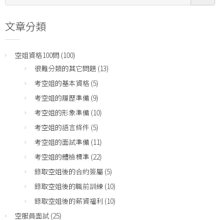
尋:
文章分類
空姐資格100問
(100)
很難分類的其它問題
(13)
考空姐的基本資格
(5)
考空姐的履歷準備
(9)
考空姐的形象準備
(10)
考空姐的語言條件
(5)
考空姐的面試準備
(11)
考空姐的體檢標準
(22)
錄取空姐後的合約簽屬
(5)
錄取空姐後的職前訓練
(10)
錄取空姐後的薪資福利
(10)
空服員面試
(25)