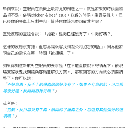
舉例來說，空服員在飛機上最常見的問題之一，就是發餐的時候面臨
品項不足，俗稱chicken & beef issue。送餐的時候，乘客要雞肉，但
已經你的餐車上只剩牛肉，這時候你該怎麼回覆乘客呢？
直覺反應的空姐會說：「
抱歉，雞肉已經沒有了，牛肉好嗎？
」
這樣的反應沒有錯，但容易讓乘客找到跟公司抱怨的理由，因為他發
現自己的需求在第一時間「
被拒絕
」了。
如果你知道新航對空服員的要求是
「在不能直接說不得情況下，依現
場實際狀況找到讓乘客滿意解決方案。」
那麼回答的方向就必須要調
整了。你可以說：
「
不好意思，我手上的雞肉剛剛好沒有了，如果不介意的話，可以稍
等幾分鐘，我問問廚房好嗎？
」
或者是：
「
抱歉，我目前只有牛肉，請問除了雞肉之外，您還有其他偏好的選
項嗎？
」