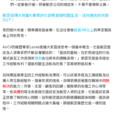
們一定要看仔細，照著航空公司的規定來，千萬不要標新立異。
航空自傳大地雷4.畢業許久卻老是提校園生活，活在過去的光榮
OUT！
第四個大地雷，簡單講就是偷懶，在出社會後
超過
3年以上
的準空服員
身上特別常見。
AirCV的履歷專家Leslie建議大家直接思考一個基本概念，也是航空面
試及人資專家們不斷反覆闡述的：
「面談的重點，在於用過往的行為
模式甚至工作表現來
預測
各位將來的適職表現。」
那麼究竟是多提些
工作經驗有利？還是校園生活較為吃香？答案絕對是前者。
扣除應屆畢業生因工作經驗較為薄弱，可以試著多提及工讀經驗及社
團人際互動經驗外，隨著年資的增長，自傳更應該著重在
職場中
問題
解決
的能力
；同事、主管、顧客的回饋；服務業的各種工作心得等
等。愈
具體
的寫法愈能吸引面試官及航空人資的注意，也是面試官真
正想要了解的核心問題。這和航空面試的篩選邏輯直接相關—面談過
程中，工作經驗相關問題占據大篇幅，篩選航空履歷也是一樣的道
理。