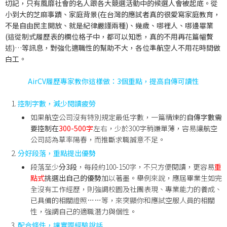
切記，
只有風靡社會的名人跟各大競選活動中的候選人會被起底
。從
小到大的芝麻事蹟、家庭背景(在台灣的應試者真的很愛寫家庭教育，
不是自由民主開放、就是紀律嚴謹兩種)、幾歲、哪裡人、哪邊畢業
(這從制式履歷表的欄位格子中，都可以知悉，真的不用再花篇幅贅
述)…等訊息，對強化適職性的幫助不大，各位準航空人不用花時間做
白工。
AirCV履歷專家教你這樣做：3個重點，提高自傳可讀性
控制字數，減少閱讀疲勞
如果航空公司沒有特別規定最低字數，一篇精煉的
自傳字數需
要控制在
300-500字
左右，少於300字稍嫌單薄，容易讓航空
公司認為草率陽春，而推斷求職誠意不足。
分好段落，重點提出優勢
段落至少
分3段
，每段約100-150字，不只方便閱讀，更容易
重
點式
挑選出自己的優勢
加以著墨。舉例來說，應屆畢業生如完
全沒有工作經歷，則強調校園及社團表現、專業能力的養成、
已具備的相關證照……等，來突顯你和應試空服人員的相關
性，強調自己的適職潛力與個性。
配合條件，讓實際經驗說話