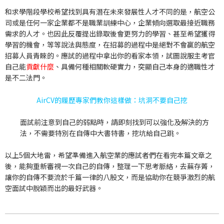
和求學階段學校希望找到具有潛在未來發展性人才不同的是，航空公
司或是任何一家企業都不是職業訓練中心，企業傾向選取最接近職務
需求的人才。也因此反覆提出錄取後會更努力的學習、甚至希望獲得
學習的機會，等等說法與態度，在招募的過程中是絕對不會贏的航空
招募人員青睞的。應試的過程中拿出你的看家本領，試圖說服主考官
自己能
貢獻什麼
、
具備何種相關軟硬實力
，突顯自己本身的適職性才
是不二法門。
AirCV的履歷專家們教你這樣做：坑洞不要自己挖
面試前注意到自己的弱點時，請即刻找到可以強化及解決的方
法，不需要特別在自傳中大書特書，挖坑給自己跳。
以上5個大地雷，希望準備進入航空業的應試者們在看完本篇文章之
後，能夠重新審視一次自己的自傳，整理一下思考脈絡，去蕪存菁，
讓你的自傳不要流於千篇一律的八股文，而是協助你在競爭激烈的航
空面試中脫穎而出的最好武器。