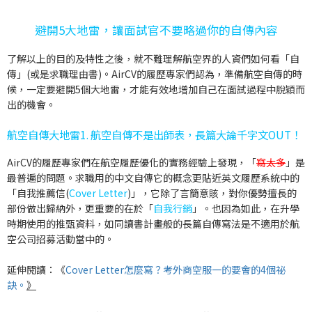
避開5大地雷，讓面試官不要略過你的自傳內容
了解以上的目的及特性之後，就不難理解航空界的人資們如何看「自
傳」(或是求職理由書)。AirCV的履歷專家們認為，準備航空自傳的時
候，一定要避開5個大地雷，才能有效地增加自己在面試過程中脫穎而
出的機會。
航空自傳大地雷1. 航空自傳不是出師表，長篇大論千字文OUT！
AirCV的履歷專家們在航空履歷優化的實務經驗上發現，「
寫太多
」是
最普遍的問題。求職用的中文自傳它的概念更貼近英文履歷系統中的
「
自我推薦信(
Cover Letter
)
」，它除了言簡意賅，對你優勢擅長的
部份做出歸納外，更重要的在於「
自我行銷
」。也因為如此，在升學
時期使用的推甄資料，如同讀書計畫般的長篇自傳寫法是不適用於航
空公司招募活動當中的。
延伸閱讀：《
Cover Letter怎麼寫？考外商空服一的要會的4個祕
訣。
》