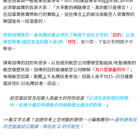
航空招募與一般產業招募多年，AirCV的履歷專家Maggie及Camille
必須要誠實的告訴大家：「
大多數的網路傳言，真的都只是傳言！
」
在招募業務實際執行的實戰上，這些傳言上的做法與航空人資實際的
期望是有一段落差的。
想把自傳寫好，身為應試者必須先了解寫下這些文字的「
目的
」以及
接受對象(面試官及招募人員)的「
特性
」
是什麼，才能針對問題步步
擊破。
撰寫自傳的目的有很多，以投遞到航空公司應徵空勤組員/地勤運務的
航空履歷來說，自傳的
目的是讓航空公司瞭解「
為什麼要雇用你？
」
每場航空招募，動輒上千名應試者參加，招募人員平均15-20分鐘要
面試完8-10名應試者，因此，
航空面試官及招募人員最大的
特性就是「
必須在很有限的時間
內，從極大量的申請者中快速篩選出適合的對象。
」
>>看文字太累？加速你考上空地勤的夢想，小編推薦你<<
最快速有效
的空姐面試公開課，降低收 🐷 的可能性！