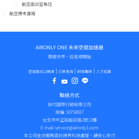
航空面試密集班
航空應考書籍
AIRONLY ONE 未來空姐加速器
環遊世界，從這裡開始
空姐面試公開課
訂單查詢
師資團隊
人才招募
聯絡方式
拾代國際行銷有限公司
統編: 50758937
台北市中正區館前路2號12樓
E-mail: service@aironly1.com
本公司金流服務委託綠界科技處理，請安心支付