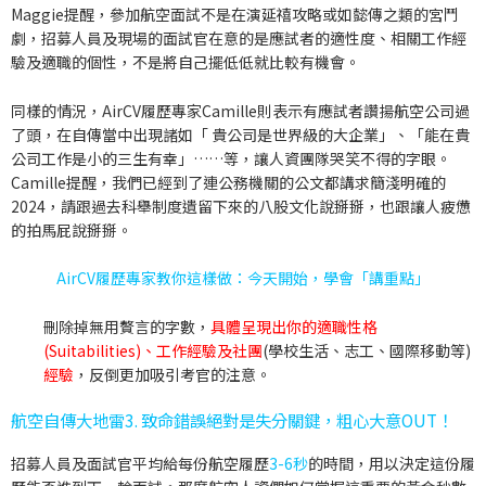
Maggie提醒，參加航空面試不是在演延禧攻略或如懿傳之類的宮鬥
劇，招募人員及現場的面試官在意的是應試者的適性度、相關工作經
驗及適職的個性，不是將自己擺低低就比較有機會。
同樣的情況，AirCV履歷專家Camille則表示有應試者讚揚航空公司過
了頭，在自傳當中出現諸如「
貴公司是世界級的大企業
」、「
能在貴
公司工作是小的三生有幸
」……等，讓人資團隊哭笑不得的字眼。
Camille提醒，我們已經到了連公務機關的公文都講求簡淺明確的
2024，請跟過去科舉制度遺留下來的八股文化說掰掰，也跟讓人疲憊
的拍馬屁說掰掰。
AirCV履歷專家教你這樣做：今天開始，學會「講重點」
刪除掉無用贅言的字數，
具體呈現出你的適職性格
(Suitabilities)、工作經驗及社團
(學校生活、志工、國際移動等)
經驗
，反倒更加吸引考官的注意。
航空自傳大地雷3. 致命錯誤絕對是失分關鍵，粗心大意OUT！
招募人員及面試官平均給每份航空履歷
3-6秒
的時間，用以決定這份履