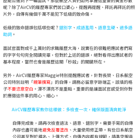
歷能否進到下一輪面試。那麼航空人資們如何掌握這重要的黃金秒數
呢？除了AirCV的履歷專家們苦口婆心，提醒再提醒、拜託再拜託的照
片外，自傳有幾個千萬不能犯下低級的致命傷。
低級的致命錯誤包括哪些呢？
錯別字
、
成語濫用
、
語意生硬
、
過多語
助詞
。
面試官面對成千上萬封的求職履歷大海，說實在的很難把應試者們寫
的字字句句完全閱讀完畢，但對於上述的錯誤，絕對看得出應試者的
基本程度，當然也會是履歷這關「秒殺」的關鍵所在。
另外，AirCV履歷專家Maggie特別提醒應試者，針對長榮、日系航空
公司特別註明「
親筆撰寫
」的自傳，請務必留意字跡端正，
該填的格
子
不要
恣意空白
。漂不漂亮不是重點，重要的是讓面試官感受到你對
於應徵這件事的用心、細心。
AirCV履歷專家教你這樣做：多檢查一次，確保版面清爽乾淨
自傳完成後，請再次檢查語法、語意、錯別字。需要手寫的自傳
內容也盡可能地
避免反覆塗改
、大量使用修正帶。有些日系航空
公司甚至對於檔名、上傳方式、自傳內容都有規範，請準空服員