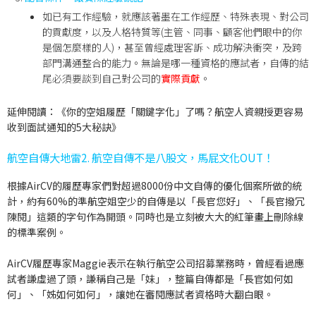
如已有工作經驗，就應該著墨在工作經歷、特殊表現、對公司
的貢獻度，以及人格特質等(主管、同事、顧客他們眼中的你
是個怎麼樣的人)，甚至曾經處理客訴、成功解決衝突，及跨
部門溝通整合的能力。無論是哪一種資格的應試者，自傳的結
尾必須要談到自己對公司的
實際貢獻
。
延伸閱讀：《你的空姐履歷「關鍵字化」了嗎？航空人資親授更容易
收到面試通知的5大秘訣》
航空自傳大地雷2. 航空自傳不是八股文，馬屁文化OUT！
根據AirCV的履歷專家們對超過8000份中文自傳的優化個案所做的統
計，約有60%的準航空姐空少的自傳是以「
長官您好
」、「
長官撥冗
陳閱
」這類的字句作為開頭。同時也是立刻被大大的紅筆畫上刪除線
的標準案例。
AirCV履歷專家Maggie表示在執行航空公司招募業務時，曾經看過應
試者謙虛過了頭，謙稱自己是「妹」，整篇自傳都是「長官如何如
何」、「姊如何如何」，讓她在審閱應試者資格時大翻白眼。