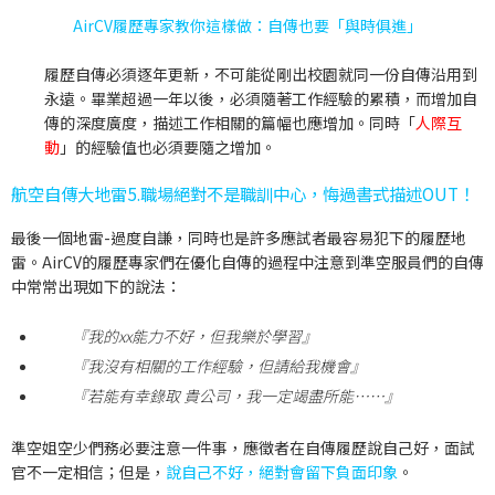
AirCV履歷專家教你這樣做：自傳也要「與時俱進」
履歷自傳必須逐年更新，不可能從剛出校園就同一份自傳沿用到
永遠。
畢業超過一年以後
，必須隨著工作經驗的累積，而增加自
傳的深度廣度，描述工作相關的篇幅也應增加。同時「
人際互
動
」的經驗值也必須要隨之增加。
航空自傳大地雷5.職場絕對不是職訓中心，悔過書式描述OUT！
最後一個地雷-過度自謙，同時也是許多應試者最容易犯下的履歷地
雷。AirCV的履歷專家們在優化自傳的過程中注意到準空服員們的自傳
中常常出現如下的說法：
『我的xx能力不好，但我
樂於學習
』
『我沒有相關的工作經驗，但
請給我機會
』
『若能有幸錄取 貴公司，我
一定竭盡所能
……』
準空姐空少們務必要注意一件事，應徵者在
自傳履歷說自己好，面試
官不一定相信；但是，
說自己不好，絕對會留下負面印象
。