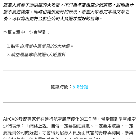
航空人資看了頭很痛的大地雷，不只為準空姐空少們解惑，說明為什
麼不要這樣做，同時也提供更好的做法，希望大家看完本篇文章之
後，可以寫出更符合航空公司人資選才偏好的自傳。
本篇文章中，你會學到：
航空
自傳當中最常見的5大地雷
。
航空履歷專家精選5大避雷針
。
閱讀時間：
5-8分鐘
AirCV的履歷專家們在進行航空履歷優化的工作時，常常聽到準空姐空
少們表示：「網路上說」自傳一定要鉅細靡遺、一定要用敬語、一定
要提到公司的好處，才會得到招募人員及面試官的青睞與認同。參與