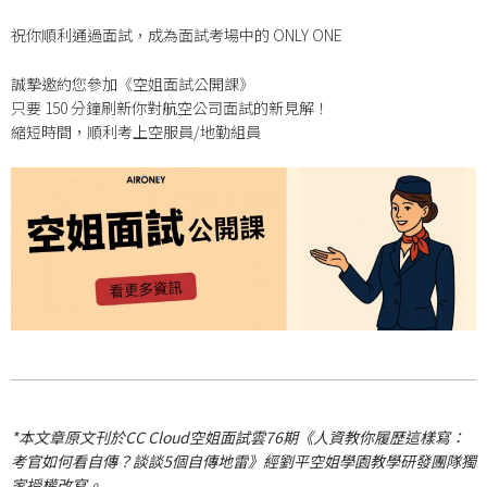
祝你順利通過面試，成為面試考場中的 ONLY ONE
誠摯邀約您參加《空姐面試公開課》
只要 150 分鐘刷新你對航空公司面試的新見解！
縮短時間，順利考上空服員/地勤組員
*本文章原文刊於CC Cloud空姐面試雲76期《人資教你履歷這樣寫：
考官如何看自傳？談談5個自傳地雷》經劉平空姐學園教學研發團隊獨
家授權改寫。