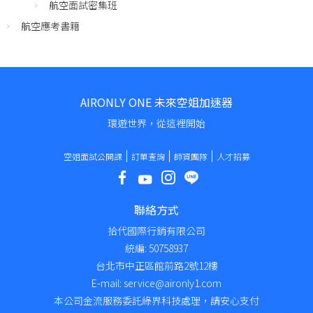
航空面試密集班
航空應考書籍
AIRONLY ONE 未來空姐加速器
環遊世界，從這裡開始
空姐面試公開課
訂單查詢
師資團隊
人才招募
聯絡方式
拾代國際行銷有限公司
統編: 50758937
台北市中正區館前路2號12樓
E-mail: service@aironly1.com
本公司金流服務委託綠界科技處理，請安心支付