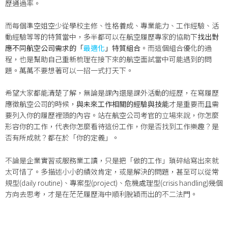
歷通過率。
而每個準空姐空少從學校主修、性格養成、專業能力、工作經驗、活
動經驗等等的特質當中，多半都可以在航空履歷專家的協助下
找出對
應不同航空公司需求的「
最適化
」特質組合
。而這個組合優化的過
程，也是幫助自己重新梳理在接下來的航空面試當中可能遇到的問
題。萬萬不要想著可以一招一式打天下。
希望大家都能清楚了解，無論是課內還是課外活動的經歷，在寫履歷
應徵航空公司的時候，
與未來工作相關的經驗與技能
才是重要而且需
要列入你的履歷裡頭的內容。站在航空公司考官的立場來說，你怎麼
形容你的工作，代表你怎麼看待這份工作，你是否找到工作樂趣？是
否有所成就？都在於「你的定義」。
不論是企業實習或服務業工讀，只是把「做的工作」瑣碎給寫出來就
太可惜了。多描述小小的績效肯定，或是解決的問題，甚至可以從常
規型(daily routine)、專案型(project)、危機處理型(crisis handling)幾個
方向去思考，才是在茫茫履歷海中順利脫穎而出的不二法門。