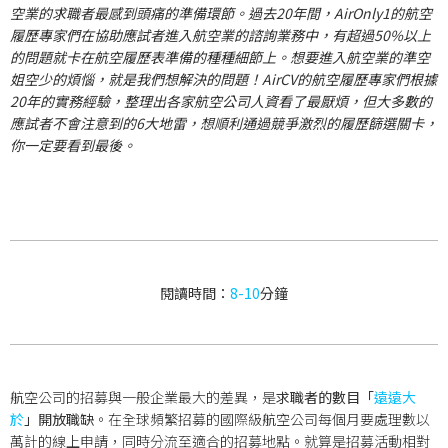
空業的求職者最感到頭痛的準備環節。過去20年間，AirOnly1的航空
履歷專家們在協助應試者進入航空業的諮詢業務中，有超過50%以上
的問題就卡在航空履歷表準備的種種細節上。想要進入航空業的準空
姐空少的煩惱，就是我們想解決的問題！AirCV的航空履歷專家們根據
20年的實務經驗，整理出各家航空公司人資看了最厭煩，但大多數的
應試者不會注意到的6大地雷，想順利通過競爭激烈的履歷篩選關卡，
你一定要看到最後。
閱讀時間：
8-10
分鐘
航空公司的招募與一般企業最大的差異，是
求職者的數目「
遠遠大
於
」開放職缺
。在全球頻繁招募的國際級航空公司每個月要處理數以
萬計的線上申請，同時分流至適合的招募地點。就算是招募活動相對