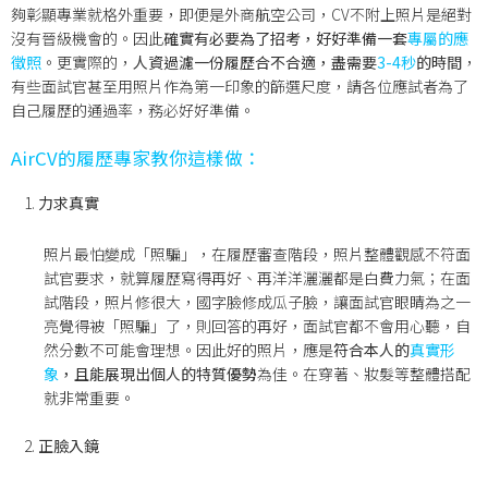
夠彰顯專業就格外重要，即便是外商航空公司，CV不附上照片是絕對
沒有晉級機會的。因此
確實有必要為了招考，好好準備一套
專屬的應
徵照
。更實際的，
人資過濾一份履歷合不合適，盡需要
3-4秒
的時間
，
有些面試官甚至用照片作為第一印象的篩選尺度，請各位應試者為了
自己履歷的通過率，務必好好準備。
AirCV
的履歷專家教你這樣做：
力求真實
照片最怕變成「照騙」，在履歷審查階段，照片整體觀感不符面
試官要求，就算履歷寫得再好、再洋洋灑灑都是白費力氣；在面
試階段，照片修很大，國字臉修成瓜子臉，讓面試官眼睛為之一
亮覺得被「照騙」了，則回答的再好，面試官都不會用心聽，自
然分數不可能會理想。因此好的照片，應是
符合本人的
真實形
象
，且能展現出個人的特質優勢
為佳。在穿著、妝髮等整體搭配
就非常重要。
正臉入鏡