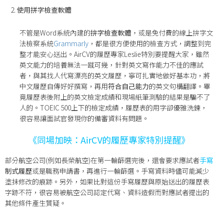
使用拼字檢查軟體
不管是Word系統內建的
拚字檢查軟體
，或是免付費的線上拚字文
法檢察系統
Grammarly
，都是很方便使用的檢查方式，調整到完
整才能安心送出。AirCV的履歷專家Leslie特別要提醒大家，雖然
英文能力的培養無法一蹴可幾，針對英文寫作能力不佳的應試
者，與其找人代寫漂亮的英文履歷，寧可扎實地做好基本功，將
中文履歷自傳好好撰寫，再用
符合自己能力
的英文句構翻譯。畢
竟履歷表後附上的英文檢定成績和現場紙筆測驗的結果是騙不了
人的。TOEIC 500上下的檢定成績，履歷表的用字卻優雅洗鍊，
很容易讓面試官發現你的備審資料有問題。
《同場加映：AirCV的履歷專家特別提醒》
部分航空公司(例如長榮航空)在第一輪篩選完後，還會要求應試者
手寫
制式履歷
或是職務申請書，再進行一輪篩選。手寫資料時儘可能減少
塗抹修改的痕跡。另外，如果比對這份手寫履歷與原始送出的履歷表
字跡不符，很容易被航空公司認定代寫、資料造假而對應試者提出的
其他條件產生質疑。