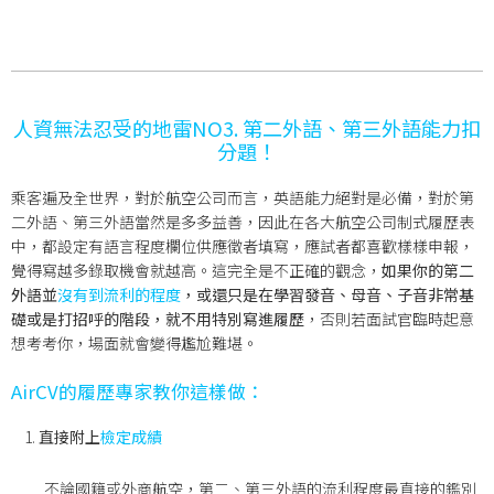
人資無法忍受的地雷NO3. 第二外語、第三外語能力扣
分題！
乘客遍及全世界，對於航空公司而言，英語能力絕對是必備，對於第
二外語、第三外語當然是多多益善，因此在各大航空公司制式履歷表
中，都設定有語言程度欄位供應徵者填寫，應試者都喜歡樣樣申報，
覺得寫越多錄取機會就越高。這完全是不正確的觀念，
如果你的第二
外語並
沒有到流利的程度
，或還只是在學習發音、母音、子音非常基
礎或是打招呼的階段，就不用特別寫進履歷
，否則若面試官臨時起意
想考考你，場面就會變得尷尬難堪。
AirCV
的履歷專家教你這樣做：
直接附上
檢定成績
不論國籍或外商航空，第二、第三外語的流利程度最直接的鑑別