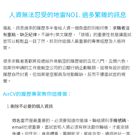
人資無法忍受的地雷NO1. 過多繁雜的訊息
雜亂、訊息過多的履歷多半會給人資一個負面的刻板印象：
求職者沒
有重點、缺乏紀律。
不論中/英文履歷，「排版」的重要性就是讓面試
官可以輕鬆且一目了然，抓到你這個人最重要的專業經歷及人格特
質。
很多求職者喜歡將投遞給外商航空的履歷做的五花八門、五顏六色，
如果你申請的工作是航空公司的公關行銷企劃職類，這樣有設計感的
履歷自然討喜，但如果是空服員及地勤職缺，反而干擾面試官的視
覺。
AirCV
的履歷專家教你這樣做：
刪除不必要的個人資訊
姓名
當然是最重要的，必須要知道你是誰。聯絡資料
手機號碼
、
email
也很重要，面試官和人資必須有辦法跟你聯絡，才能安排
後續。但性別、身高體重、婚姻狀況、星座血型、通訊地址…等