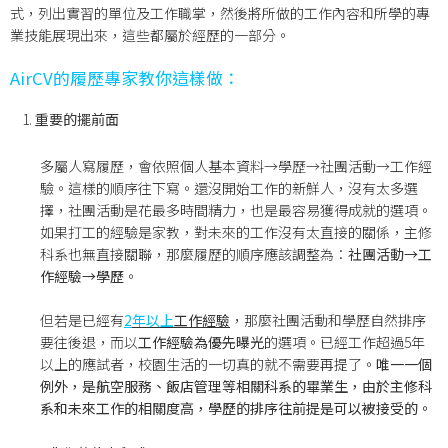
式，列出實習的單位及工作職掌，然後將所做的工作內容和所學的專
業技能展現出來，這些都屬於經歷的一部分。
AirCV
的履歷專家教你這樣做：
重要的擺前面
多屬人寫履歷，會依照個人基本資料→學歷→社團活動→工作經
驗。這樣的順序往下寫。還沒開始工作的新鮮人，沒有太多選
擇，社團活動是花最多時間精力，也是最容易獲得成就的選項。
如果打工的經驗是家教，對未來的工作沒有太直接的關係，主修
科系也無直接關聯，那麼履歷的順序應該調整為：
社團活動→工
作經驗→學歷
。
但若是已經有
2
年以上
工作經驗
，那麼社團活動和學歷自然排序
要往後退，而以
工作經驗為優先曝光
的選項。已經工作超過5年
以上的應試者，校園生活的一切真的就不需要再提了。
唯一一個
例外，是航空服務、飯店管理等相關科系的畢業生，由於主修科
系和未來工作的相關度高，學歷的排序往前提是可以被接受的。