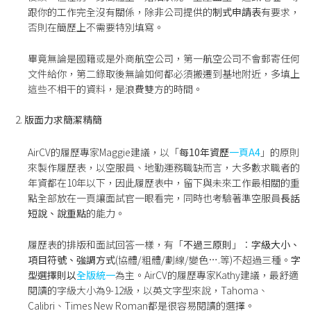
跟你的工作完全沒有關係，除非公司提供的
制式申請表
有要求，
否則在簡歷上不需要特別填寫。
畢竟無論是國籍或是外商航空公司，第一航空公司不會郵寄任何
文件給你，第二錄取後無論如何都必須搬遷到基地附近，多填上
這些不相干的資料，是浪費雙方的時間。
版面力求簡潔精簡
AirCV的履歷專家Maggie建議，以「
每10年資歷
一頁A4
」的原則
來製作履歷表，以空服員、地勤運務職缺而言，大多數求職者的
年資都在10年以下，因此履歷表中，留下與未來工作最相關的重
點全部放在一頁讓面試官一眼看完，同時也考驗著準空服員
長話
短說、說重點
的能力。
履歷表的排版和面試回答一樣，有「
不過三原則
」：
字級大小、
項目符號、強調方式
(協體/粗體/劃線/變色….等)不超過三種。
字
型選擇則以
全版統一
為主。AirCV的履歷專家Kathy建議，最舒適
閱讀的字級大小為9-12級，以英文字型來說，Tahoma、
Calibri、Times New Roman都是很容易閱讀的選擇。