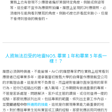
實務上也有發現不少應徵者偏好某個特定角度，側臉或側姿等
等，這些都不宜作為應徵照拍攝。履歷上呈現的2吋應徵照，必
須維持在能夠看到雙耳的角度。側臉45度也許看起來臉小，但是
不會得到晉級的機會的。
人資無法忍受的地雷NO5. 畢業 1 年和畢業 5 年長一
樣！？
履歷必須與時俱進，不能偷懶。AirCV的履歷專家們在實務上經常看到
應徵者已經畢業多年，還拿著當初推甄大學的自傳當作應徵航空公司
的求職理由書。這是非常不負責任、而且絕對會讓你直接落榜的草率
行為。若你已經踏出校園，進入職場，工作期間有做過重要的專案，
不管是客訴處理、問題解決、客戶或主管的讚揚、或任何值得一提的
經驗，那麼就應該列出來，包括專案的範圍、條列出主要工作內容，
並
突顯過程中你
所運用的技能
，這就是你展現專業能力最重要的地
方。對於應屆畢業生如有實習或工讀的經驗，那麼就應該用同樣的方