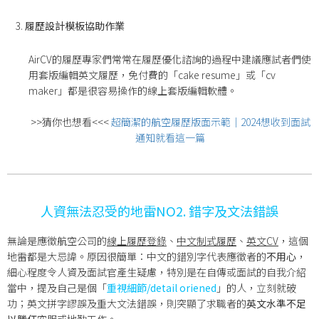
履歷設計模板協助作業
AirCV的履歷專家們常常在履歷優化諮詢的過程中建議應試者們使
用套版編輯英文履歷，免付費的「cake resume」或「cv
maker」都是很容易操作的線上套版編輯軟體。
>>猜你也想看<<<
超簡潔的航空履歷版面示範｜2024想收到面試
通知就看這一篇
人資無法忍受的地雷NO2. 錯字及文法錯誤
無論是應徵航空公司的
線上履歷登錄
、
中文制式履歷
、
英文CV
，這個
地雷都是大忌諱。原因很簡單：中文的錯別字代表應徵者的
不用心
，
細心程度令人資及面試官產生疑慮，特別是在自傳或面試的自我介紹
當中，提及自己是個「
重視細節/detail oriened
」的人，立刻就破
功；英文拼字謬誤及重大文法錯誤，則突顯了求職者的
英文水準不足