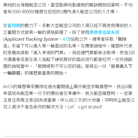
單純的台灣籍航空公司，當空勤與地勤運務的職缺開放招募時，平均
會有3000-8000份履歷在短短的1週內湧入航空公司的人才庫。
在
審閱期
的壓力下，多數大型航空公司的人資已經
不再使用傳統的人
工審閱方式
做第一輪的資格篩選了，除了使用
應徵者追蹤系統
(
Applicant Tracking System
，
ATS
)協助之外，通常會採取「
刪除
法
」來留下可以進入第一輪面試的名單。在應徵過程中，履歷所代表
的意義為換取「進入考場的門票」，倘若連門票都無法取得，參加100
次讀書會或是在高人指點下練就再好的面談技巧都是枉然。在快速篩
選的過程當中，「避開絕對不可以犯的錯」是寫出一份「
容易進入下
一輪篩選
」的履歷最重要的開始。
AirCV的履歷專家團隊從過去審閱過上萬份航空求職履歷中，挑出6個
希望成為航空業一分子的應試者在準備中、英文航空履歷時，一定要
注意注意再注意(因為很重要，所以說三次)的大地雷，同時附上航空公
司人資決不會告訴你的解決方法，Let’s get strated!