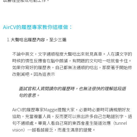
以勝任
空服或地勤工作。
AirCV
的履歷專家教你這樣做：
大聲唸出履歷內容，至少三遍
不論中英文，文字通順程度大聲唸出來就見真章。人在讀文字的
時候的慣性反應會在腦中朗誦，有問題的文句唸一唸就會卡住。
如果你寫好的履歷表，自己都無法通順的唸出，那麼著手開始修
改刪減吧。因為這表示
面試官和人資閱讀你的履歷時，也無法很快的理解這段語
句的意思。
AirCV的履歷專家Maggie提醒大家，必要時必要時可請親朋好友
協助，充當複審人員，反而更可以揪出許多自己忽略錯別字、語
句不通順處。畢竟人看自己寫的東西會產生隧道效應（tunnel
vision）­­─越看越疲乏，而產生滿意的錯覺。