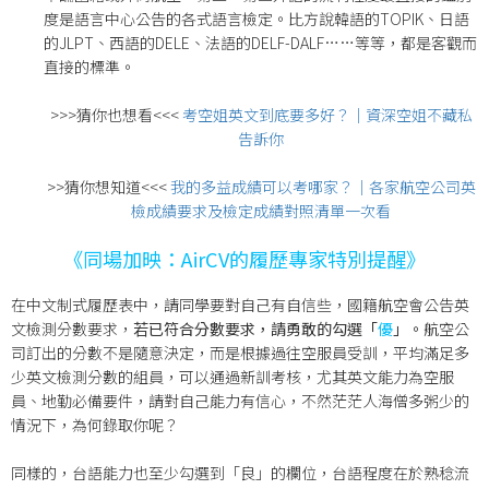
度是語言中心公告的各式語言檢定。比方說韓語的TOPIK、日語
的JLPT、西語的DELE、法語的DELF-DALF……等等，都是客觀而
直接的標準。
>>>猜你也想看<<<
考空姐英文到底要多好？｜資深空姐不藏私
告訴你
>>猜你想知道<<<
我的多益成績可以考哪家？｜各家航空公司英
檢成績要求及檢定成績對照清單一次看
《同場加映：AirCV的履歷專家特別提醒》
在中文制式履歷表中，請同學要對自己有自信些，國籍航空會公告英
文檢測分數要求，
若已符合分數要求，請勇敢的勾選「
優
」。
航空公
司訂出的分數不是隨意決定，而是根據過往空服員受訓，平均滿足多
少英文檢測分數的組員，可以通過新訓考核，尤其英文能力為空服
員、地勤必備要件，請對自己能力有信心，不然茫茫人海僧多粥少的
情況下，為何錄取你呢？
同樣的，台語能力也至少勾選到「良」的欄位，台語程度在於熟稔流