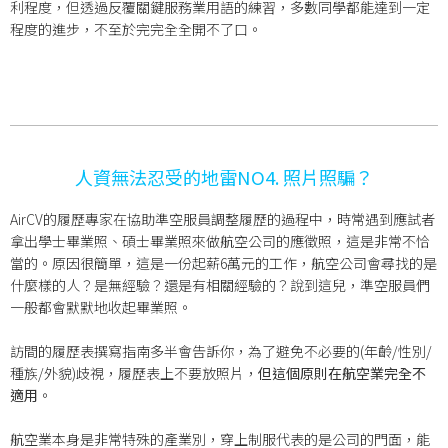
利程度，但透過反覆關鍵服務業用語的練習，多數同學都能達到一定
程度的進步，不至於完完全全開不了口。
人資無法忍受的地雷NO4. 照片照騙？
AirCV的履歷專家在協助準空服員調整履歷的過程中，時常遇到應試者
拿出學士畢業照、碩士畢業照來做航空公司的應徵照，這是非常不恰
當的。原因很簡單，這是一份起薪6萬元的工作，航空公司會尋找的是
什麼樣的人？是無經驗？還是有相關經驗的？說到這兒，準空服員們
一般都會默默地收起畢業照。
訪間的履歷表撰寫指南多半會告訴你，為了避免不必要的(年齡/性別/
種族/外貌)歧視，履歷表上不要放照片，
但這個原則在航空業完全不
適用
。
航空業本身是非常特殊的產業別，穿上制服代表的是公司的門面，能