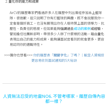
量化你的能力和成果
AirCV的履歷專家們看過許多人在履歷中列出曾經參加系上籃球
隊，很抱歉，這只說明了你有打籃球的興趣，既不會說服我你一
定會是個好員工，也沒有展現出你在人格特質上面的領導力、抗
壓性、負責任的態度。但如果能夠
強調過去
成功的案例
或經驗
，
譬如擔任社團幹部時，帶領多少人辦了什麼樣的活動，藉由
量化
表現出自己的能力和成果，能夠讓面試官看到的就會更多，更容
易認同你的適職特性。
>>>猜你也想看<<<
你的履歷表「
關鍵字化
」了嗎？｜航空人資親授
更容易收到面試通知的5大秘訣
人資無法忍受的地雷NO6. 不管考哪家，履歷自傳內容
都一樣？