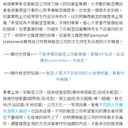
每逢畢業季或是航空公司接力搶人的招募密集期，大多數的航空應試
者會抱著便宜行事的心態準備航空履歷表，也就是一個版本走到底。
招募實務上也經常發生內容沒有修改，送到阿聯酋航空的履歷表上寫
著「希望成為卡達航空空服員」字樣的傻事。粗心大意當然是個低級
的錯誤，但更重要的是，你錯失了在航空招募團隊完全不認識你的況
之下，使用中文履歷裡的自傳，或是英文履歷裡的
personal
statement
展現自己特質與航空公司的文化特性契合度的大好機會。
>>>猜你也想看<<<
不管考哪家航空公司都需要！掌握4大祕訣，從自
傳到cover letter一次搞定！
>>>猜你肯定想知道<<<
航空人資決不告訴你的5大自傳地雷｜看看你
中幾個？
事實上每一家航空公司，因為經營型態(傳統商用航空/低成本航空)、
營運地理範圍(國際級/區域型)、員工組成(多元國籍/單一國籍)、駐在
地(外站招募/本地招募)、公司文化……等等因素，會
有
不同的人才需
求及用人偏好
。也因為這樣，不同的航空公司希望看到的應試者特質
也不盡相同。在這樣的條件之下，依照應徵航空公司的特殊需求及偏
好，調整履歷呈現的方式或需要特別強調的內容，才能有效的提高履